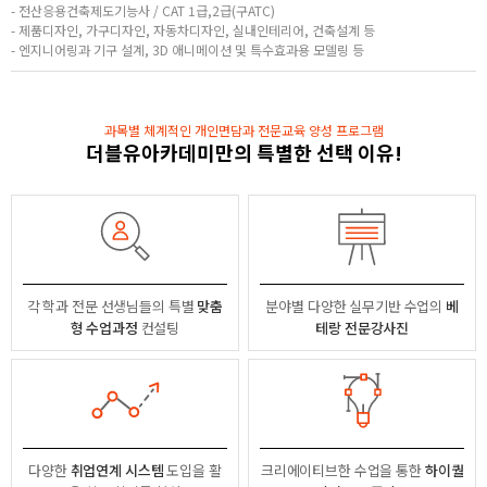
- 전산응용건축제도기능사 / CAT 1급,2급(구ATC)
- 제품디자인, 가구디자인, 자동차디자인, 실내인테리어, 건축설계 등
- 엔지니어링과 기구 설계, 3D 애니메이션 및 특수효과용 모델링 등
과목별 체계적인 개인면담과 전문교육 양성 프로그램
더블유아카데미만의 특별한 선택 이유!
각 학과 전문 선생님들의
특별
맞춤
분야별
다양한 실무기반 수업의
베
형 수업과정
컨설팅
테랑 전문강사진
다양한
취업연계 시스템
도입을 활
크리에이티브한 수업을 통한
하이퀄