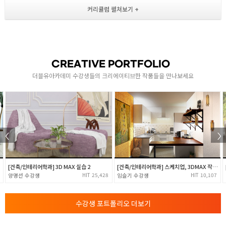
제품디자인 응용
- Blend Crv(b)를 활용한 Pipe(p) 레일 만들기
- Gambol을 이용한 미세조정
2
- Pipe를 활용한 Light 모델링
- Offset Srf(os)를 활용한 Hanger_Part 모델링
CREATIVE PORTFOLIO
- 솔리드 편집(ca)
더블유아카데미 수강생들의 크리에이티브한 작품들을 만나보세요
- Array_Centric을 활용한 Hager 모델링
제품디자인 심화
- Blend Srf(bb)를 활용한 Iphone SE_Body 모델링
- 곡률 ( G0, G1, G2 ) 이해
3
- Shell(sh)을 활용한 Iphone SE_Display
- Button 모델링 및 공차(.25)와 면 분할의 이해
- 키샷 렌더링을 위한 레이어 나누기 및 편집
[건축/인테리어학과] 3D MAX 실습 2
[건축/인테리어학과] 스케치업, 3DMAX 작업물
25,428
10,107
양명선
임슬기
- 렌더링 / 제품디자인을 위한 라이노 Tip
키샷 ( Keyshot )
수강생 포트폴리오 더보기
- 키샷 인터페이스 및 기초 조작법