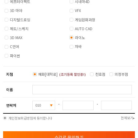
에프터이펙트
시네마4D
3D 마야
VFX
디지털드로잉
게임원화과정
제도/스케치
AUTO CAD
3D MAX
라이노
C언어
자바
파이썬
지점
혜화[대학로]
천호점
의정부점
(조기등록 할인중!)
이름
-
-
연락처
전체보기
개인정보취급방침에 동의합니다
수강료 문의하기