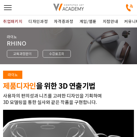
취업패키지
디자인과정
자격증과정
게임/웹툰
지점안내
커뮤니
라이노
디자인정규과정
RHINO
교육과정문의
수강료조회
디자인단과과정
게임과정
라이노
제품디자인
을 위한 3D 연출기법
자격증과정
사용자의 편의성과 니즈를 고려한 디자인을 기획하며
3D 모델링을 통한 실사와 같은 작품을 구현합니다.
커뮤니티
취업패키지